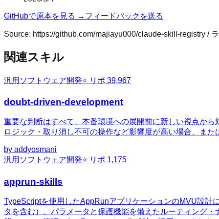
GitHubで原本を見る →
フィードバックを送る
Source:
https://github.com/majiayu000/claude-skill-registry
/ 
関連スキル
汎用
ソフトウェア開発
⭐ リポ
39,967
doubt-driven-development
重要な判断はすべて、本番環境への展開前に新しい視点から
ロジック・取り消し不可の操作など影響度が高い場合、また
by
addyosmani
汎用
ソフトウェア開発
⭐ リポ
1,175
apprun-skills
TypeScriptを使用したAppRunアプリケーションの
タを含む）、パラメータと保護機能を備えたルーティング・ナビ