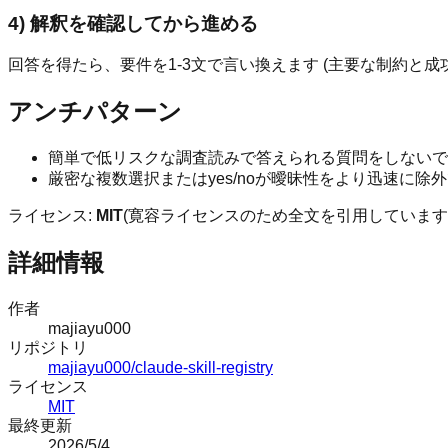
4) 解釈を確認してから進める
回答を得たら、要件を1-3文で言い換えます (主要な制約と
アンチパターン
簡単で低リスクな調査読みで答えられる質問をしないでく
厳密な複数選択またはyes/noが曖昧性をより迅速に
ライセンス:
MIT
(寛容ライセンスのため全文を引用しています) 
詳細情報
作者
majiayu000
リポジトリ
majiayu000/claude-skill-registry
ライセンス
MIT
最終更新
2026/5/4