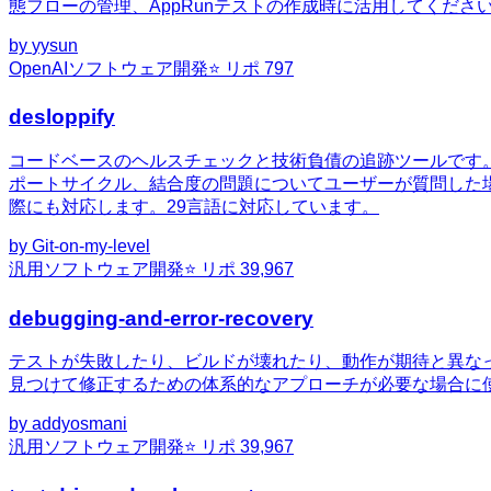
態フローの管理、AppRunテストの作成時に活用してくださ
by
yysun
OpenAI
ソフトウェア開発
⭐ リポ
797
desloppify
コードベースのヘルスチェックと技術負債の追跡ツールです
ポートサイクル、結合度の問題についてユーザーが質問した
際にも対応します。29言語に対応しています。
by
Git-on-my-level
汎用
ソフトウェア開発
⭐ リポ
39,967
debugging-and-error-recovery
テストが失敗したり、ビルドが壊れたり、動作が期待と異な
見つけて修正するための体系的なアプローチが必要な場合に
by
addyosmani
汎用
ソフトウェア開発
⭐ リポ
39,967