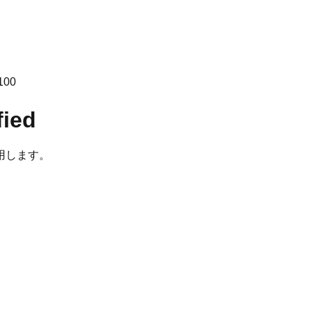
100
fied
用します。