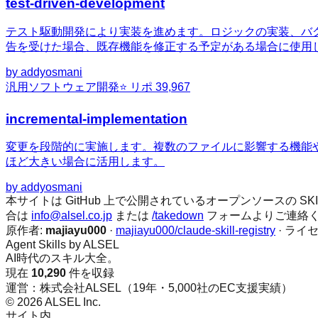
test-driven-development
テスト駆動開発により実装を進めます。ロジックの実装、バ
告を受けた場合、既存機能を修正する予定がある場合に使用
by
addyosmani
汎用
ソフトウェア開発
⭐ リポ
39,967
incremental-implementation
変更を段階的に実施します。複数のファイルに影響する機能
ほど大きい場合に活用します。
by
addyosmani
本サイトは GitHub 上で公開されているオープンソースの
合は
info@alsel.co.jp
または
/takedown
フォームよりご連絡
原作者:
majiayu000
·
majiayu000/claude-skill-registry
· ライ
Agent Skills by ALSEL
AI時代のスキル大全。
現在
10,290
件を収録
運営：株式会社ALSEL（19年・5,000社のEC支援実績）
© 2026 ALSEL Inc.
サイト内