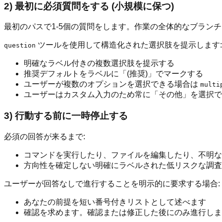
2) 最初に必須質問をする (小規模に保つ)
最初のパスで1-5個の質問をします。作業の全体的なブラン
ツールを使用して構造化された選択肢を提示します:
question
明確なラベル付きの複数選択肢を提示する
推奨デフォルトをラベルに「(推奨)」でマークする
ユーザーが複数のオプションを選択できる場合は
multi
ユーザーはカスタム入力のため常に「その他」を選択で
3) 行動する前に一時停止する
必須の回答が来るまで:
コマンドを実行したり、ファイルを編集したり、不明な
方向性を確定しない明確にラベルされた低リスクな調査ス
ユーザーが回答なしで進行することを明示的に要求する場合:
あなたの前提を短い番号付きリストとして述べます
確認を求めます。確認または修正した後にのみ進行しま