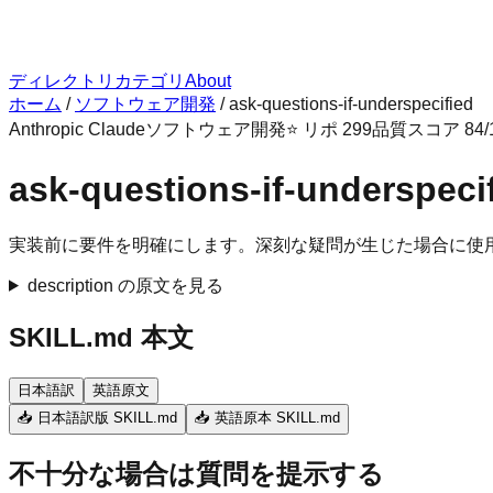
ディレクトリ
カテゴリ
About
ホーム
/
ソフトウェア開発
/
ask-questions-if-underspecified
Anthropic Claude
ソフトウェア開発
⭐ リポ
299
品質スコア
84
/
ask-questions-if-underspeci
実装前に要件を明確にします。深刻な疑問が生じた場合に使
description の原文を見る
SKILL.md 本文
日本語訳
英語原文
📥 日本語訳版 SKILL.md
📥 英語原本 SKILL.md
不十分な場合は質問を提示する