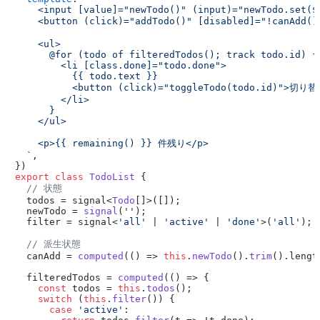
    <input [value]="newTodo()" (input)="newTodo.set($a
    <button (click)="addTodo()" [disabled]="!canAdd()
    <ul>

      @for (todo of filteredTodos(); track todo.id) {

        <li [class.done]="todo.done">

          {{ todo.text }}

          <button (click)="toggleTodo(todo.id)">切り替え
        </li>

      }

    </ul>

    <p>{{ remaining() }} 件残り</p>

  `
,

export
class
TodoList
 {

// 状態
  todos = signal<
Todo
[]>([]);

  newTodo = 
signal
(
''
);

  filter = signal<
'all'
 | 
'active'
 | 
'done'
>(
'all'
);

// 派生状態
  canAdd = 
computed
(
() =>
this
.
newTodo
().
trim
().
lengt
  filteredTodos = 
computed
(
() =>
 {

const
 todos = 
this
.
todos
();

switch
 (
this
.
filter
()) {

case
'active'
:
