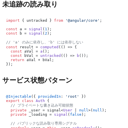
未追跡の読み取り
import
 { untracked } 
from
'@angular/core'
;

const
 a = 
signal
(
1
const
 b = 
signal
(
2
);

// 'a' のみに依存し、'b' には依存しない
const
 result = 
computed
(
() =>
 {

const
 aVal = 
a
();

const
 bVal = 
untracked
(
() =>
b
());

return
 aVal + bVal;

サービス状態パターン
@Injectable
({ 
providedIn
: 
'root'
export
class
Auth
 {

// プライベートな書き込み可能状態
private
 _user = signal<
User
 | 
null
>(
null
);

private
 _loading = 
signal
(
false
);

// パブリックな読み取り専用シグナル