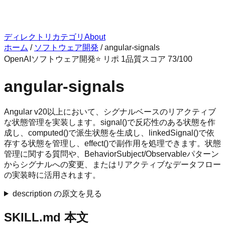
ディレクトリ
カテゴリ
About
ホーム
/
ソフトウェア開発
/
angular-signals
OpenAI
ソフトウェア開発
⭐ リポ
1
品質スコア
73
/100
angular-signals
Angular v20以上において、シグナルベースのリアクティブ
な状態管理を実装します。signal()で反応性のある状態を作
成し、computed()で派生状態を生成し、linkedSignal()で依
存する状態を管理し、effect()で副作用を処理できます。状態
管理に関する質問や、BehaviorSubject/Observableパターン
からシグナルへの変更、またはリアクティブなデータフロー
の実装時に活用されます。
description の原文を見る
SKILL.md 本文