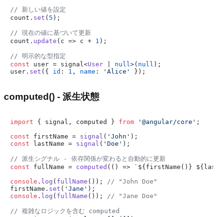
// 新しい値を設定
count.
set
(
5
);

// 現在の値に基づいて更新
count.
update
(
c
 =>
 c + 
1
);

// 明示的な型指定
const
 user = signal<
User
 | 
null
>(
null
);

user.
set
({ 
id
: 
1
, 
name
: 
'Alice'
computed() - 派生状態
import
 { signal, computed } 
from
'@angular/core'
;

const
 firstName = 
signal
(
'John'
const
 lastName = 
signal
(
'Doe'
);

// 派生シグナル - 依存関係が変わると自動的に更新
const
 fullName = 
computed
(
() =>
`
${firstName()}
${las
console
.
log
(
fullName
()); 
// "John Doe"
firstName.
set
(
'Jane'
console
.
log
(
fullName
()); 
// "Jane Doe"
// 複雑なロジックを含む computed