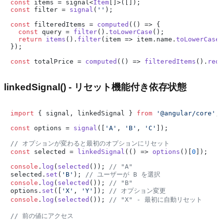
const
 items = signal<
Item
const
 filter = 
signal
(
''
);

const
 filteredItems = 
computed
(
() =>
 {

const
 query = 
filter
().
toLowerCase
();

return
items
().
filter
(
item
 =>
 item.
name
.
toLowerCase
});

const
 totalPrice = 
computed
(
() =>
filteredItems
().
red
linkedSignal() - リセット機能付き依存状態
import
 { signal, linkedSignal } 
from
'@angular/core'
;

const
 options = 
signal
([
'A'
, 
'B'
, 
'C'
]);

// オプションが変わると最初のオプションにリセット
const
 selected = 
linkedSignal
(
() =>
options
()[
0
]);

console
.
log
(
selected
()); 
// "A"
selected.
set
(
'B'
); 
// ユーザーが B を選択
console
.
log
(
selected
()); 
// "B"
options.
set
([
'X'
, 
'Y'
]); 
// オプション変更
console
.
log
(
selected
()); 
// "X" - 最初に自動リセット
// 前の値にアクセス