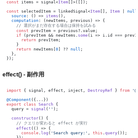
const
 items = signal<
Item
[]>([]);

const
 selectedItem = linkedSignal<
Item
[], 
Item
 | 
null
source
: 
() =>
items
(),

computation
: 
(
newItems, previous
) =>
 {

// 選択がまだ存在する場合は保持を試みる
const
 prevItem = previous?.
value
;

if
 (prevItem && newItems.
some
(
i
 =>
 i.
id
 === prevI
return
 prevItem;

    }

return
 newItems[
0
] ?? 
null
;

  },

effect() - 副作用
import
 { signal, effect, inject, 
DestroyRef
 } 
from
'@
@Component
export
class
Search
 {

  query = 
signal
(
''
);

constructor
(
) {

// クエリが変わると effect が実行
effect
(
() =>
 {

console
.
log
(
'Search query:'
, 
this
.
query
());

    });
