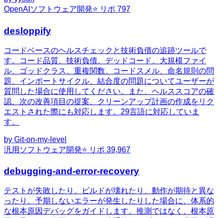
OpenAI
ソフトウェア開発
⭐ リポ
797
desloppify
コードベースのヘルスチェックと技術負債の追跡ツールで
す。コード品質、技術負債、デッドコード、大規模ファイ
ル、ゴッドクラス、重複関数、コードスメル、命名規則の問
題、インポートサイクル、結合度の問題についてユーザーが
質問した場合に使用してください。また、ヘルススコアの確
認、次の改善項目の提案、クリーンアップ計画の作成をリク
エストされた際にも対応します。29言語に対応していま
す。
by
Git-on-my-level
汎用
ソフトウェア開発
⭐ リポ
39,967
debugging-and-error-recovery
テストが失敗したり、ビルドが壊れたり、動作が期待と異な
ったり、予期しないエラーが発生したりした場合に、体系的
な根本原因デバッグをガイドします。推測ではなく、根本原