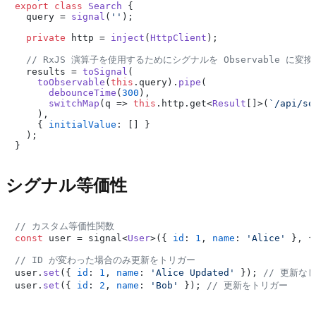
export
class
Search
 {

  query = 
signal
(
''
);

private
 http = 
inject
(
HttpClient
);

// RxJS 演算子を使用するためにシグナルを Observable に変換
  results = 
toSignal
(

toObservable
(
this
.
query
).
pipe
(

debounceTime
(
300
),

switchMap
(
q
 =>
this
.
http
.
get
<
Result
[]>(
`/api/se
    ),

    { 
initialValue
: [] }

  );

シグナル等価性
// カスタム等価性関数
const
 user = signal<
User
>({ 
id
: 
1
, 
name
: 
'Alice'
 }, {
// ID が変わった場合のみ更新をトリガー
user.
set
({ 
id
: 
1
, 
name
: 
'Alice Updated'
 }); 
// 更新な
user.
set
({ 
id
: 
2
, 
name
: 
'Bob'
 }); 
// 更新をトリガー