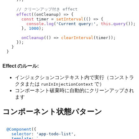
// クリーンアップ付き effect
effect
(
(
onCleanup
) =>
 {

const
 timer = 
setInterval
(
() =>
 {

console
.
log
(
'Current query:'
, 
this
.
query
());

      }, 
1000
);

onCleanup
(
() =>
clearInterval
(timer));

    });

  }

Effect のルール:
インジェクションコンテキスト内で実行（コンストラ
クタまたは
で）
runInInjectionContext
コンポーネント破棄時に自動的にクリーンアップされ
ます
コンポーネント状態パターン
@Component
({

selector
: 
'app-todo-list'
,

template
: 
`
