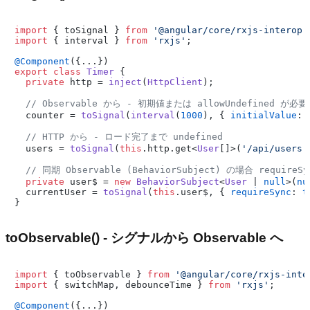
import
 { toSignal } 
from
'@angular/core/rxjs-interop'
import
 { interval } 
from
'rxjs'
;

@Component
export
class
Timer
 {

private
 http = 
inject
(
HttpClient
);

// Observable から - 初期値または allowUndefined が必要
  counter = 
toSignal
(
interval
(
1000
), { 
initialValue
: 
// HTTP から - ロード完了まで undefined
  users = 
toSignal
(
this
.
http
.
get
<
User
[]>(
'/api/users'
// 同期 Observable (BehaviorSubject) の場合 requireS
private
 user$ = 
new
BehaviorSubject
<
User
 | 
null
>(
nu
  currentUser = 
toSignal
(
this
.
user$
, { 
requireSync
: 
t
toObservable() - シグナルから Observable へ
import
 { toObservable } 
from
'@angular/core/rxjs-inte
import
 { switchMap, debounceTime } 
from
'rxjs'
;

@Component