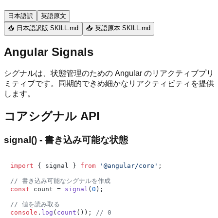
日本語訳
英語原文
📥 日本語訳版 SKILL.md
📥 英語原本 SKILL.md
Angular Signals
シグナルは、状態管理のための Angular のリアクティブプリ
ミティブです。同期的できめ細かなリアクティビティを提供
します。
コアシグナル API
signal() - 書き込み可能な状態
import
 { signal } 
from
'@angular/core'
;

// 書き込み可能なシグナルを作成
const
 count = 
signal
(
0
);

// 値を読み取る
console
.
log
(
count
()); 
// 0