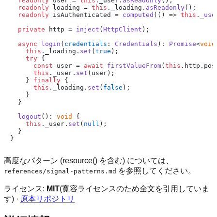
readonly
 user = 
this
.
_user
.
asReadonly
();

readonly
 loading = 
this
.
_loading
.
asReadonly
();

readonly
 isAuthenticated = 
computed
(
() =>
this
.
_use
private
 http = 
inject
(
HttpClient
);

async
login
(
credentials
: 
Credentials
): 
Promise
<
void
this
.
_loading
.
set
(
true
);

try
 {

const
 user = 
await
firstValueFrom
(
this
.
http
.
pos
this
.
_user
.
set
(user);

    } 
finally
 {

this
.
_loading
.
set
(
false
);

    }

  }

logout
(): 
void
 {

this
.
_user
.
set
(
null
);

  }

高度なパターン (resource() を含む) については、
を参照してください。
references/signal-patterns.md
ライセンス:
MIT
(寛容ライセンスのため全文を引用していま
す) ·
原本リポジトリ