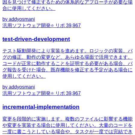
因を見つけて修正するための体系的なアプローチが必要な場
合に使用してください。
by
addyosmani
汎用
ソフトウェア開発
⭐ リポ
39,967
test-driven-development
テスト駆動開発により実装を進めます。ロジックの実装、バ
グの修正、動作の変更など、あらゆる場面で活用できます。
コードが正常に動作することを証明する必要がある場合、バ
グ報告を受けた場合、既存機能を修正する予定がある場合に
使用してください。
by
addyosmani
汎用
ソフトウェア開発
⭐ リポ
39,967
incremental-implementation
変更を段階的に実施します。複数のファイルに影響する機能
や変更を実装する場合に使用してください。大量のコードを
一度に書こうとしている場合や、タスクが一度では完結でき