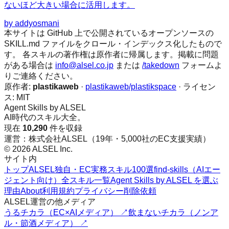
ないほど大きい場合に活用します。
by
addyosmani
本サイトは GitHub 上で公開されているオープンソースの
SKILL.md ファイルをクロール・インデックス化したもので
す。 各スキルの著作権は原作者に帰属します。掲載に問題
がある場合は
info@alsel.co.jp
または
/takedown
フォームよ
りご連絡ください。
原作者:
plastikaweb
·
plastikaweb/plastikspace
· ライセン
ス:
MIT
Agent Skills by ALSEL
AI時代のスキル大全。
現在
10,290
件を収録
運営：株式会社ALSEL（19年・5,000社のEC支援実績）
© 2026 ALSEL Inc.
サイト内
トップ
ALSEL独自・EC実務スキル100選
find-skills（AIエー
ジェント向け）
全スキル一覧
Agent Skills by ALSEL を選ぶ
理由
About
利用規約
プライバシー
削除依頼
ALSEL運営の他メディア
うるチカラ（EC×AIメディア） ↗
飲まないチカラ（ノンア
ル・節酒メディア） ↗