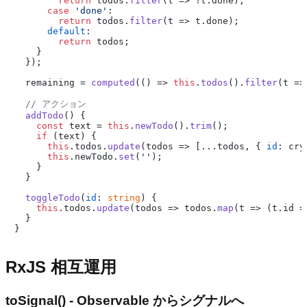
return
 todos.
filter
(
t
 =>
 !t.
done
);

case
'done'
:

return
 todos.
filter
(
t
 =>
 t.
done
);

default
:

return
 todos;

    }

  });

  remaining = 
computed
(
() =>
this
.
todos
().
filter
(
t
 =>
// アクション
addTodo
(
) {

const
 text = 
this
.
newTodo
().
trim
();

if
 (text) {

this
.
todos
.
update
(
todos
 =>
 [...todos, { 
id
: cry
this
.
newTodo
.
set
(
''
);

    }

  }

toggleTodo
(
id
: 
string
) {

this
.
todos
.
update
(
todos
 =>
 todos.
map
(
t
 =>
 (t.
id
 =
  }

RxJS 相互運用
toSignal() - Observable からシグナルへ