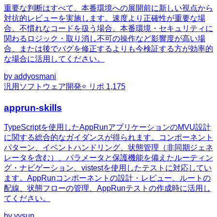
重要な判断はすべて、本番環境への展開前に新しい視点から
対抗的レビューを実施します。速度より正確性が重要な場
合、不慣れなコードを扱う場合、本番環境・セキュリティに
関わるロジック・取り消し不可の操作など影響度が高い場
合、または後でバグを修正するよりも今検証する方が効率的
な場合に活用してください。
by
addyosmani
汎用
ソフトウェア開発
⭐ リポ
1,175
apprun-skills
TypeScriptを使用したAppRunアプリケーションのMVU設計
に関する総合的なガイダンスが得られます。コンポーネント
パターン、イベントハンドリング、状態管理（非同期ジェネ
レータを含む）、パラメータと保護機能を備えたルーティン
グ・ナビゲーション、vistestを使用したテストに対応してい
ます。AppRunコンポーネントの設計・レビュー、ルートの
配線、状態フローの管理、AppRunテストの作成時に活用し
てください。
by
yysun