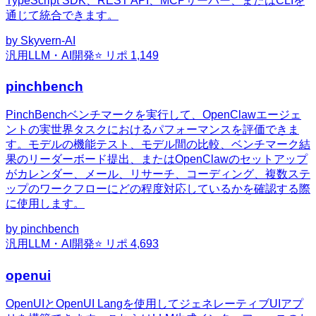
TypeScript SDK、REST API、MCPサーバー、またはCLIを
通じて統合できます。
by
Skyvern-AI
汎用
LLM・AI開発
⭐ リポ
1,149
pinchbench
PinchBenchベンチマークを実行して、OpenClawエージェ
ントの実世界タスクにおけるパフォーマンスを評価できま
す。モデルの機能テスト、モデル間の比較、ベンチマーク結
果のリーダーボード提出、またはOpenClawのセットアップ
がカレンダー、メール、リサーチ、コーディング、複数ステ
ップのワークフローにどの程度対応しているかを確認する際
に使用します。
by
pinchbench
汎用
LLM・AI開発
⭐ リポ
4,693
openui
OpenUIとOpenUI Langを使用してジェネレーティブUIアプ