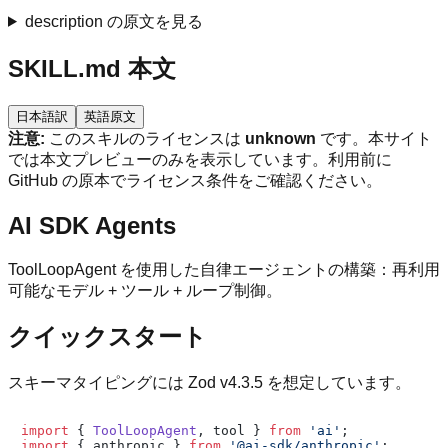
description の原文を見る
SKILL.md 本文
日本語訳
英語原文
注意:
このスキルのライセンスは
unknown
です。本サイト
では本文プレビューのみを表示しています。利用前に
GitHub の原本でライセンス条件をご確認ください。
AI SDK Agents
ToolLoopAgent を使用した自律エージェントの構築：再利用
可能なモデル + ツール + ループ制御。
クイックスタート
スキーマタイピングには Zod v4.3.5 を想定しています。
import
 { 
ToolLoopAgent
, tool } 
from
'ai'
import
 { anthropic } 
from
'@ai-sdk/anthropic'