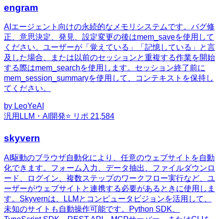
engram
AIエージェント向けの永続的なメモリシステムです。バグ修
正、意思決定、発見、設定変更の後はmem_saveを使用して
ください。ユーザーが「覚えている」「記憶している」と言
及した場合、または以前のセッションと重複する作業を開始
する際はmem_searchを使用します。セッション終了前に
mem_session_summaryを使用して、コンテキストを保持し
てください。
by
LeoYeAI
汎用
LLM・AI開発
⭐ リポ
21,584
skyvern
AI駆動のブラウザ自動化により、任意のウェブサイトを自動
化できます。フォーム入力、データ抽出、ファイルダウンロ
ード、ログイン、複数ステップのワークフロー実行など、ユ
ーザーがウェブサイトと連携する必要があるときに使用しま
す。Skyvernは、LLMとコンピュータビジョンを活用して、
未知のサイトも自動操作可能です。Python SDK、