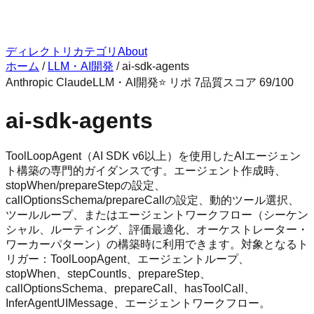
ディレクトリ
カテゴリ
About
ホーム
/
LLM・AI開発
/
ai-sdk-agents
Anthropic Claude
LLM・AI開発
⭐ リポ
7
品質スコア
69
/100
ai-sdk-agents
ToolLoopAgent（AI SDK v6以上）を使用したAIエージェン
ト構築の専門的ガイダンスです。エージェント作成時、
stopWhen/prepareStepの設定、
callOptionsSchema/prepareCallの設定、動的ツール選択、
ツールループ、またはエージェントワークフロー（シーケン
シャル、ルーティング、評価最適化、オーケストレーター・
ワーカーパターン）の構築時に利用できます。対象となるト
リガー：ToolLoopAgent、エージェントループ、
stopWhen、stepCountIs、prepareStep、
callOptionsSchema、prepareCall、hasToolCall、
InferAgentUIMessage、エージェントワークフロー。