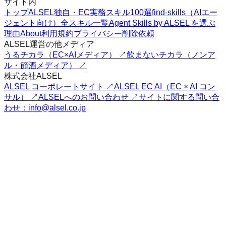
サイト内
トップ
ALSEL独自・EC実務スキル100選
find-skills（AIエー
ジェント向け）
全スキル一覧
Agent Skills by ALSEL を選ぶ
理由
About
利用規約
プライバシー
削除依頼
ALSEL運営の他メディア
うるチカラ（EC×AIメディア） ↗
飲まないチカラ（ノンア
ル・節酒メディア） ↗
株式会社ALSEL
ALSEL コーポレートサイト ↗
ALSEL EC AI（EC × AI コン
サル） ↗
ALSELへのお問い合わせ ↗
サイトに関する問い合
わせ：info@alsel.co.jp