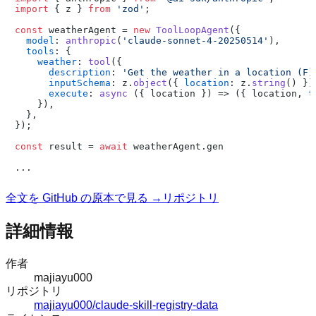
import
 { z } 
from
'zod'
;

const
 weatherAgent = 
new
ToolLoopAgent
({

model
: 
anthropic
(
'claude-sonnet-4-20250514'
),

tools
: {

weather
: 
tool
({

description
: 
'Get the weather in a location (F)
inputSchema
: z.
object
({ 
location
: z.
string
() }),
execute
: 
async
 ({ location }) => ({ location, 
t
    }),

  },

});

const
 result = 
await
 weatherAgent.
gen
全文を GitHub の原本で見る →
リポジトリ
詳細情報
作者
majiayu000
リポジトリ
majiayu000/claude-skill-registry-data