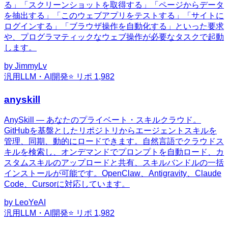
る」「スクリーンショットを取得する」「ページからデータ
を抽出する」「このウェブアプリをテストする」「サイトに
ログインする」「ブラウザ操作を自動化する」といった要求
や、プログラマティックなウェブ操作が必要なタスクで起動
します。
by
JimmyLv
汎用
LLM・AI開発
⭐ リポ
1,982
anyskill
AnySkill — あなたのプライベート・スキルクラウド。
GitHubを基盤としたリポジトリからエージェントスキルを
管理、同期、動的にロードできます。自然言語でクラウドス
キルを検索し、オンデマンドでプロンプトを自動ロード、カ
スタムスキルのアップロードと共有、スキルバンドルの一括
インストールが可能です。OpenClaw、Antigravity、Claude
Code、Cursorに対応しています。
by
LeoYeAI
汎用
LLM・AI開発
⭐ リポ
1,982