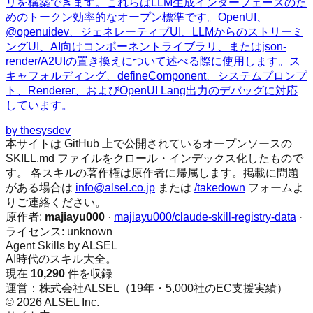
リを構築できます。これらはLLM生成インターフェースのた
めのトークン効率的なオープン標準です。OpenUI、
@openuidev、ジェネレーティブUI、LLMからのストリーミ
ングUI、AI向けコンポーネントライブラリ、またはjson-
render/A2UIの置き換えについて述べる際に使用します。ス
キャフォルディング、defineComponent、システムプロンプ
ト、Renderer、およびOpenUI Lang出力のデバッグに対応
しています。
by
thesysdev
本サイトは GitHub 上で公開されているオープンソースの
SKILL.md ファイルをクロール・インデックス化したもので
す。 各スキルの著作権は原作者に帰属します。掲載に問題
がある場合は
info@alsel.co.jp
または
/takedown
フォームよ
りご連絡ください。
原作者:
majiayu000
·
majiayu000/claude-skill-registry-data
·
ライセンス:
unknown
Agent Skills by ALSEL
AI時代のスキル大全。
現在
10,290
件を収録
運営：株式会社ALSEL（19年・5,000社のEC支援実績）
© 2026 ALSEL Inc.