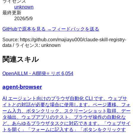
ライセンス
unknown
最終更新
2026/5/9
GitHubで原本を見る →
フィードバックを送る
Source:
https://github.com/majiayu000/claude-skill-registry-
data
/ ライセンス:
unknown
関連スキル
OpenAI
LLM・AI開発
⭐ リポ
6,054
agent-browser
AI エージェント向けのブラウザ自動化 CLI です。ウェブサ
イトとの対話が必要な場合に使用します。ページ遷移、フォ
ーム入力、ボタンクリック、スクリーンショット取得、デー
タ抽出、ウェブアプリのテスト、ブラウザ操作の自動化な
ど、あらゆるブラウザタスクに対応できます。「ウェブサイ
トを開く」「フォームに記入する」「ボタンをクリックす