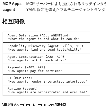
MCP Apps
MCP サーバーにより提供されるリッチインタラ
cagent
YAML 設定を備えたマルチエージェントランタ
相互関係
┌─────────────────────────────────────────────┐

│  Agent Definition (ADL, AGENTS.md)          │

│  "What the agent is and what it can do"     │

├─────────────────────────────────────────────┤

│  Capability Discovery (Agent Skills, MCP)   │

│  "How agents find and load tools/skills"    │

├─────────────────────────────────────────────┤

│  Agent Communication (A2A, ACP)             │

│  "How agents talk to each other"            │

├─────────────────────────────────────────────┤

│  Payments (x402, AP2)                       │

│  "How agents pay for services"              │

├─────────────────────────────────────────────┤

│  UI (MCP Apps)                              │

│  "How agents render interactive interfaces" │

├─────────────────────────────────────────────┤

│  Runtime (cagent)                           │

│  "How agents are orchestrated and executed" │

適切なプロトコルの選択