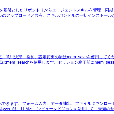
GitHubを基盤としたリポジトリからエージェントスキルを管理
ードと共有、スキルバンドルの一括インストールが可能です。OpenCl
正、意思決定、発見、設定変更の後はmem_saveを使用して
m_searchを使用します。セッション終了前にmem_sess
動化できます。フォーム入力、データ抽出、ファイルダウンロー
rnは、LLMとコンピュータビジョンを活用して、未知のサイトも自動操