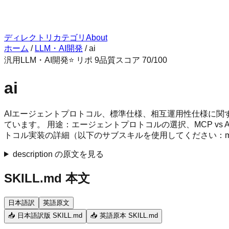
ディレクトリ
カテゴリ
About
ホーム
/
LLM・AI開発
/
ai
汎用
LLM・AI開発
⭐ リポ
9
品質スコア
70
/100
ai
AIエージェントプロトコル、標準仕様、相互運用性仕様に関する業務に使用
ています。 用途：エージェントプロトコルの選択、MCP vs
トコル実装の詳細（以下のサブスキルを使用してください：mcp、
description の原文を見る
SKILL.md 本文
日本語訳
英語原文
📥 日本語訳版 SKILL.md
📥 英語原本 SKILL.md