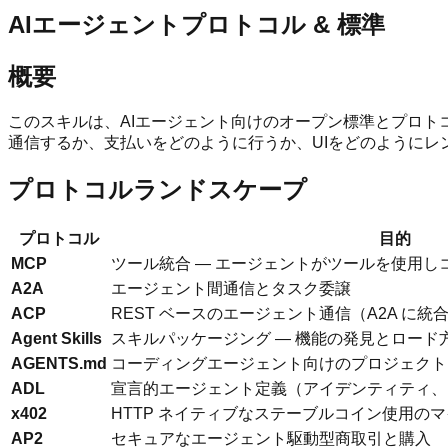
AIエージェントプロトコル & 標準
概要
このスキルは、AIエージェント向けのオープン標準とプロ
通信するか、支払いをどのように行うか、UIをどのように
プロトコルランドスケープ
プロトコル
目的
MCP
ツール統合 — エージェントがツールを使用
A2A
エージェント間通信とタスク委譲
ACP
REST ベースのエージェント通信（A2A に統
Agent Skills
スキルパッケージング — 機能の発見とロード
AGENTS.md
コーディングエージェント向けのプロジェクト
ADL
宣言的エージェント定義（アイデンティティ、
x402
HTTP ネイティブなステーブルコイン使用の
AP2
セキュアなエージェント駆動型商取引と購入