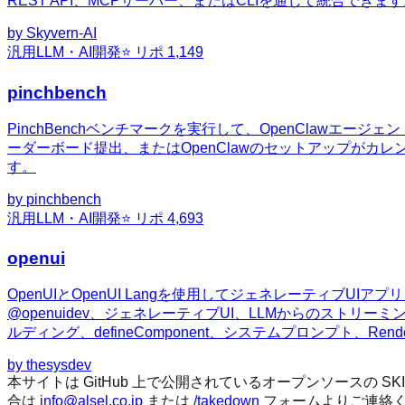
REST API、MCPサーバー、またはCLIを通じて統合できま
by
Skyvern-AI
汎用
LLM・AI開発
⭐ リポ
1,149
pinchbench
PinchBenchベンチマークを実行して、OpenClaw
ーダーボード提出、またはOpenClawのセットアップが
す。
by
pinchbench
汎用
LLM・AI開発
⭐ リポ
4,693
openui
OpenUIとOpenUI Langを使用してジェネレーティブ
@openuidev、ジェネレーティブUI、LLMからのストリーミ
ルディング、defineComponent、システムプロンプト、Ren
by
thesysdev
本サイトは GitHub 上で公開されているオープンソースの
合は
info@alsel.co.jp
または
/takedown
フォームよりご連絡