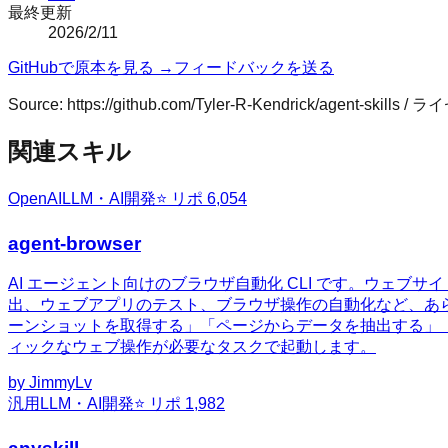
最終更新
2026/2/11
GitHubで原本を見る →
フィードバックを送る
Source:
https://github.com/Tyler-R-Kendrick/agent-skills
/ ラ
関連スキル
OpenAI
LLM・AI開発
⭐ リポ
6,054
agent-browser
AI エージェント向けのブラウザ自動化 CLI です。ウェ
出、ウェブアプリのテスト、ブラウザ操作の自動化など、あ
ーンショットを取得する」「ページからデータを抽出する」
ィックなウェブ操作が必要なタスクで起動します。
by
JimmyLv
汎用
LLM・AI開発
⭐ リポ
1,982