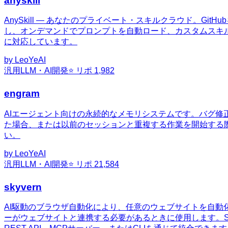
anyskill
AnySkill — あなたのプライベート・スキルクラウド。
し、オンデマンドでプロンプトを自動ロード、カスタムスキルのアップロ
に対応しています。
by
LeoYeAI
汎用
LLM・AI開発
⭐ リポ
1,982
engram
AIエージェント向けの永続的なメモリシステムです。バグ修
た場合、または以前のセッションと重複する作業を開始する際はme
い。
by
LeoYeAI
汎用
LLM・AI開発
⭐ リポ
21,584
skyvern
AI駆動のブラウザ自動化により、任意のウェブサイトを自
ーがウェブサイトと連携する必要があるときに使用します。Skyve