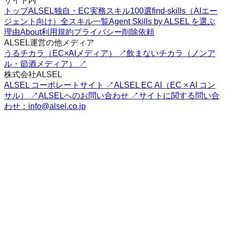
サイト内
トップ
ALSEL独自・EC実務スキル100選
find-skills（AIエー
ジェント向け）
全スキル一覧
Agent Skills by ALSEL を選ぶ
理由
About
利用規約
プライバシー
削除依頼
ALSEL運営の他メディア
うるチカラ（EC×AIメディア） ↗
飲まないチカラ（ノンア
ル・節酒メディア） ↗
株式会社ALSEL
ALSEL コーポレートサイト ↗
ALSEL EC AI（EC × AI コン
サル） ↗
ALSELへのお問い合わせ ↗
サイトに関する問い合
わせ：info@alsel.co.jp