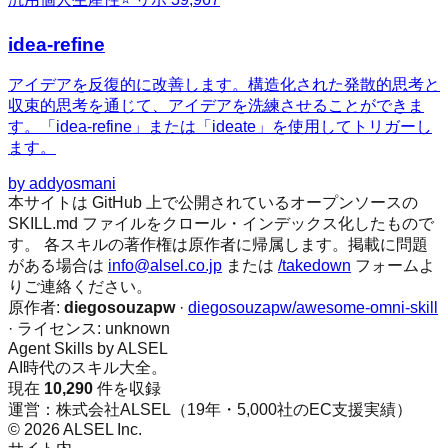
idea-refine
アイデアを反復的に改善します。構造化された発散的思考と
収束的思考を通じて、アイデアを洗練させることができま
す。「idea-refine」または「ideate」を使用してトリガーし
ます。
by
addyosmani
本サイトは GitHub 上で公開されているオープンソースの
SKILL.md ファイルをクロール・インデックス化したもので
す。 各スキルの著作権は原作者に帰属します。掲載に問題
がある場合は
info@alsel.co.jp
または
/takedown
フォームよ
りご連絡ください。
原作者:
diegosouzapw
·
diegosouzapw/awesome-omni-skill
· ライセンス:
unknown
Agent Skills by ALSEL
AI時代のスキル大全。
現在
10,290
件を収録
運営：株式会社ALSEL（19年・5,000社のEC支援実績）
© 2026 ALSEL Inc.