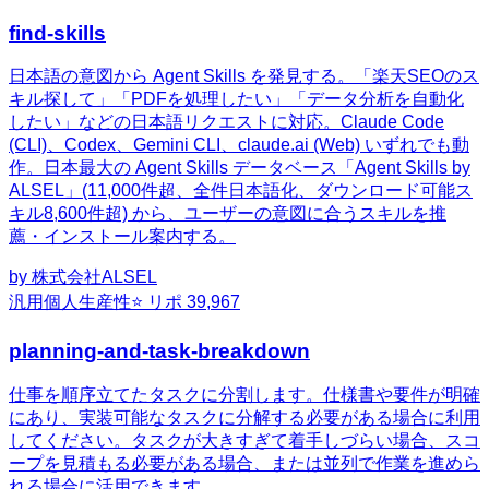
find-skills
日本語の意図から Agent Skills を発見する。「楽天SEOのス
キル探して」「PDFを処理したい」「データ分析を自動化
したい」などの日本語リクエストに対応。Claude Code
(CLI)、Codex、Gemini CLI、claude.ai (Web) いずれでも動
作。日本最大の Agent Skills データベース「Agent Skills by
ALSEL」(11,000件超、全件日本語化、ダウンロード可能ス
キル8,600件超) から、ユーザーの意図に合うスキルを推
薦・インストール案内する。
by
株式会社ALSEL
汎用
個人生産性
⭐ リポ
39,967
planning-and-task-breakdown
仕事を順序立てたタスクに分割します。仕様書や要件が明確
にあり、実装可能なタスクに分解する必要がある場合に利用
してください。タスクが大きすぎて着手しづらい場合、スコ
ープを見積もる必要がある場合、または並列で作業を進めら
れる場合に活用できます。