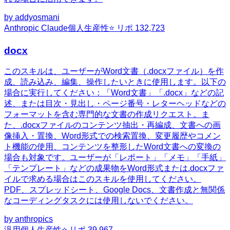
by
addyosmani
Anthropic Claude
個人生産性
⭐ リポ
132,723
docx
このスキルは、ユーザーがWord文書（.docxファイル）を作
成、読み込み、編集、操作したいときに使用します。以下の
場合に実行してください：「Word文書」「.docx」などの記
述、または目次・見出し・ページ番号・レターヘッドなどの
フォーマットを含む専門的な文書の作成リクエスト。ま
た、.docxファイルのコンテンツ抽出・再編成、文書への画
像挿入・置換、Word形式での検索置換、変更履歴やコメン
ト機能の使用、コンテンツを整形したWord文書への変換の
場合も対象です。ユーザーが「レポート」「メモ」「手紙」
「テンプレート」などの成果物をWord形式または.docxファ
イルで求める場合はこのスキルを使用してください。
PDF、スプレッドシート、Google Docs、文書作成と無関係
なコーディングタスクには使用しないでください。
by
anthropics
汎用
個人生産性
⭐ リポ
39,967