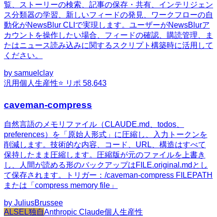
覧、ストーリーの検索、記事の保存・共有、インテリジェン
ス分類器の学習、新しいフィードの発見、ワークフローの自
動化がNewsBlur CLIで実現します。ユーザーがNewsBlurア
カウントを操作したい場合、フィードの確認、購読管理、ま
たはニュース読み込みに関するスクリプト構築時に活用して
ください。
by
samuelclay
汎用
個人生産性
⭐ リポ
58,643
caveman-compress
自然言語のメモリファイル（CLAUDE.md、todos、
preferences）を「原始人形式」に圧縮し、入力トークンを
削減します。技術的な内容、コード、URL、構造はすべて
保持したまま圧縮します。圧縮版が元のファイルを上書き
し、人間が読める形のバックアップはFILE.original.mdとし
て保存されます。トリガー：/caveman-compress FILEPATH
または「compress memory file」
by
JuliusBrussee
ALSEL独自
Anthropic Claude
個人生産性