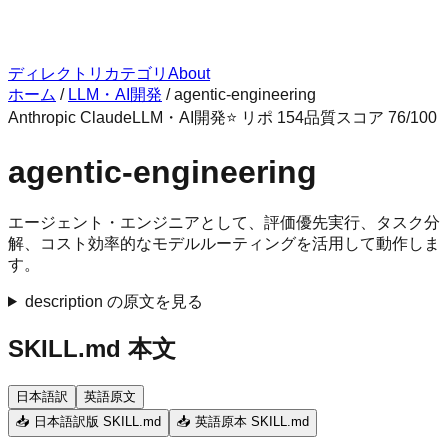
ディレクトリ
カテゴリ
About
ホーム
/
LLM・AI開発
/
agentic-engineering
Anthropic Claude
LLM・AI開発
⭐ リポ
154
品質スコア
76
/100
agentic-engineering
エージェント・エンジニアとして、評価優先実行、タスク分
解、コスト効率的なモデルルーティングを活用して動作しま
す。
description の原文を見る
SKILL.md 本文
日本語訳
英語原文
📥 日本語訳版 SKILL.md
📥 英語原本 SKILL.md