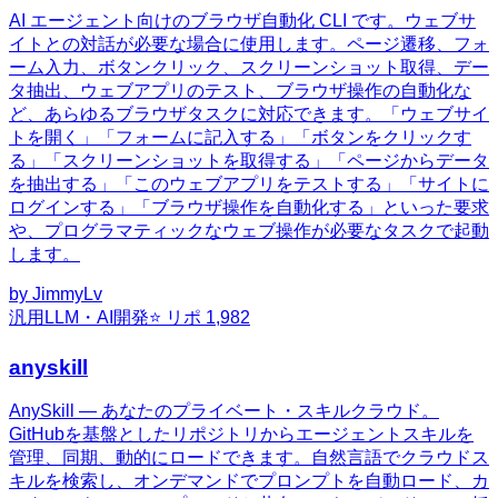
AI エージェント向けのブラウザ自動化 CLI です。ウェブサ
イトとの対話が必要な場合に使用します。ページ遷移、フォ
ーム入力、ボタンクリック、スクリーンショット取得、デー
タ抽出、ウェブアプリのテスト、ブラウザ操作の自動化な
ど、あらゆるブラウザタスクに対応できます。「ウェブサイ
トを開く」「フォームに記入する」「ボタンをクリックす
る」「スクリーンショットを取得する」「ページからデータ
を抽出する」「このウェブアプリをテストする」「サイトに
ログインする」「ブラウザ操作を自動化する」といった要求
や、プログラマティックなウェブ操作が必要なタスクで起動
します。
by
JimmyLv
汎用
LLM・AI開発
⭐ リポ
1,982
anyskill
AnySkill — あなたのプライベート・スキルクラウド。
GitHubを基盤としたリポジトリからエージェントスキルを
管理、同期、動的にロードできます。自然言語でクラウドス
キルを検索し、オンデマンドでプロンプトを自動ロード、カ