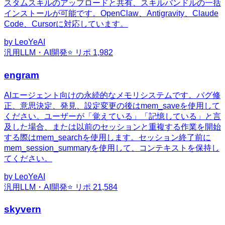
スタムスキルのアップロードと共有、スキルバンドルの一括
インストールが可能です。OpenClaw、Antigravity、Claude
Code、Cursorに対応しています。
by
LeoYeAI
汎用
LLM・AI開発
⭐ リポ
1,982
engram
AIエージェント向けの永続的なメモリシステムです。バグ修
正、意思決定、発見、設定変更の後はmem_saveを使用して
ください。ユーザーが「覚えている」「記憶している」と言
及した場合、または以前のセッションと重複する作業を開始
する際はmem_searchを使用します。セッション終了前に
mem_session_summaryを使用して、コンテキストを保持し
てください。
by
LeoYeAI
汎用
LLM・AI開発
⭐ リポ
21,584
skyvern