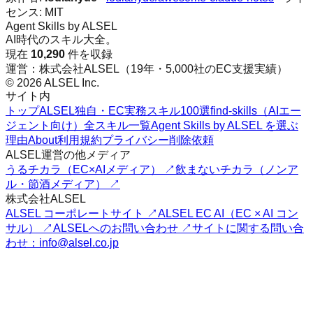
センス:
MIT
Agent Skills by ALSEL
AI時代のスキル大全。
現在
10,290
件を収録
運営：株式会社ALSEL（19年・5,000社のEC支援実績）
© 2026 ALSEL Inc.
サイト内
トップ
ALSEL独自・EC実務スキル100選
find-skills（AIエー
ジェント向け）
全スキル一覧
Agent Skills by ALSEL を選ぶ
理由
About
利用規約
プライバシー
削除依頼
ALSEL運営の他メディア
うるチカラ（EC×AIメディア） ↗
飲まないチカラ（ノンア
ル・節酒メディア） ↗
株式会社ALSEL
ALSEL コーポレートサイト ↗
ALSEL EC AI（EC × AI コン
サル） ↗
ALSELへのお問い合わせ ↗
サイトに関する問い合
わせ：info@alsel.co.jp