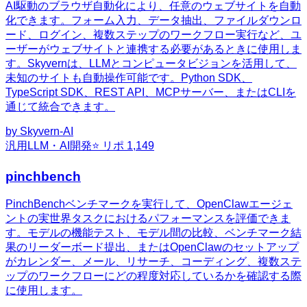
AI駆動のブラウザ自動化により、任意のウェブサイトを自動
化できます。フォーム入力、データ抽出、ファイルダウンロ
ード、ログイン、複数ステップのワークフロー実行など、ユ
ーザーがウェブサイトと連携する必要があるときに使用しま
す。Skyvernは、LLMとコンピュータビジョンを活用して、
未知のサイトも自動操作可能です。Python SDK、
TypeScript SDK、REST API、MCPサーバー、またはCLIを
通じて統合できます。
by
Skyvern-AI
汎用
LLM・AI開発
⭐ リポ
1,149
pinchbench
PinchBenchベンチマークを実行して、OpenClawエージェ
ントの実世界タスクにおけるパフォーマンスを評価できま
す。モデルの機能テスト、モデル間の比較、ベンチマーク結
果のリーダーボード提出、またはOpenClawのセットアップ
がカレンダー、メール、リサーチ、コーディング、複数ステ
ップのワークフローにどの程度対応しているかを確認する際
に使用します。