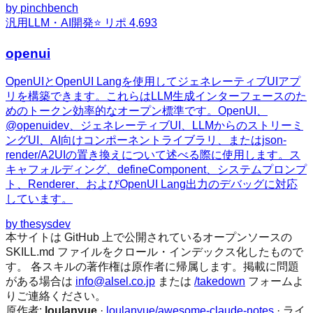
by
pinchbench
汎用
LLM・AI開発
⭐ リポ
4,693
openui
OpenUIとOpenUI Langを使用してジェネレーティブUIアプ
リを構築できます。これらはLLM生成インターフェースのた
めのトークン効率的なオープン標準です。OpenUI、
@openuidev、ジェネレーティブUI、LLMからのストリーミ
ングUI、AI向けコンポーネントライブラリ、またはjson-
render/A2UIの置き換えについて述べる際に使用します。ス
キャフォルディング、defineComponent、システムプロンプ
ト、Renderer、およびOpenUI Lang出力のデバッグに対応
しています。
by
thesysdev
本サイトは GitHub 上で公開されているオープンソースの
SKILL.md ファイルをクロール・インデックス化したもので
す。 各スキルの著作権は原作者に帰属します。掲載に問題
がある場合は
info@alsel.co.jp
または
/takedown
フォームよ
りご連絡ください。
原作者:
loulanyue
·
loulanyue/awesome-claude-notes
· ライ