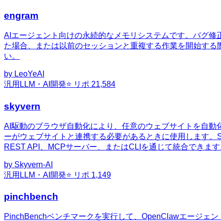
engram
AIエージェント向けの永続的なメモリシステムです。バグ修
た場合、または以前のセッションと重複する作業を開始する際はme
い。
by
LeoYeAI
汎用
LLM・AI開発
⭐ リポ
21,584
skyvern
AI駆動のブラウザ自動化により、任意のウェブサイトを自
ーがウェブサイトと連携する必要があるときに使用します。Skyve
REST API、MCPサーバー、またはCLIを通じて統合できま
by
Skyvern-AI
汎用
LLM・AI開発
⭐ リポ
1,149
pinchbench
PinchBenchベンチマークを実行して、OpenClaw