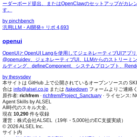
ーダーボード提出、またはOpenClawのセットアップが
す。
by
pinchbench
汎用
LLM・AI開発
⭐ リポ
4,693
openui
OpenUIとOpenUI Langを使用してジェネレーティブ
@openuidev、ジェネレーティブUI、LLMからのストリーミ
ルディング、defineComponent、システムプロンプト、Ren
by
thesysdev
本サイトは GitHub 上で公開されているオープンソースの
合は
info@alsel.co.jp
または
/takedown
フォームよりご連絡
原作者:
richfrem
·
richfrem/Project_Sanctuary
· ライセンス:
N
Agent Skills by ALSEL
AI時代のスキル大全。
現在
10,290
件を収録
運営：株式会社ALSEL（19年・5,000社のEC支援実績）
© 2026 ALSEL Inc.
サイト内