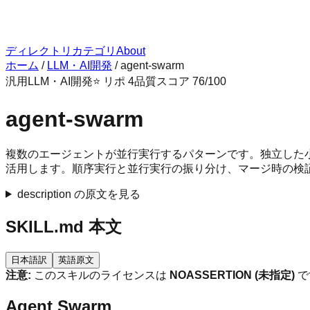
ディレクトリ
カテゴリ
About
ホーム
/
LLM・AI開発
/
agent-swarm
汎用
LLM・AI開発
⭐ リポ
4
品質スコア
76
/100
agent-swarm
複数のエージェントが並行実行するパターンです。独立した
活用します。順序実行と並行実行の振り分け、マージ時の検
description の原文を見る
SKILL.md 本文
日本語訳
英語原文
注意:
このスキルのライセンスは
NOASSERTION (未指定)
で
Agent Swarm