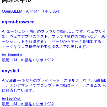
OpenAI
LLM・AI開発
⭐ リポ
6,054
agent-browser
AI エージェント向けのブラウザ自動化 CLI です。ウェ
出、ウェブアプリのテスト、ブラウザ操作の自動化など、あ
ーンショットを取得する」「ページからデータを抽出する」
ィックなウェブ操作が必要なタスクで起動します。
by
JimmyLv
汎用
LLM・AI開発
⭐ リポ
1,982
anyskill
AnySkill — あなたのプライベート・スキルクラウド。
し、オンデマンドでプロンプトを自動ロード、カスタムスキルのアップロ
に対応しています。
by
LeoYeAI
汎用
LLM・AI開発
⭐ リポ
1,982