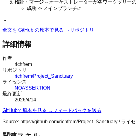
検証・マージ
-- オーケストレーターが各ワークツリ
成功
-> メインブランチに
...
全文を GitHub の原本で見る →
リポジトリ
詳細情報
作者
richfrem
リポジトリ
richfrem/Project_Sanctuary
ライセンス
NOASSERTION
最終更新
2026/4/14
GitHubで原本を見る →
フィードバックを送る
Source:
https://github.com/richfrem/Project_Sanctuary
/ ライ
関連スキル