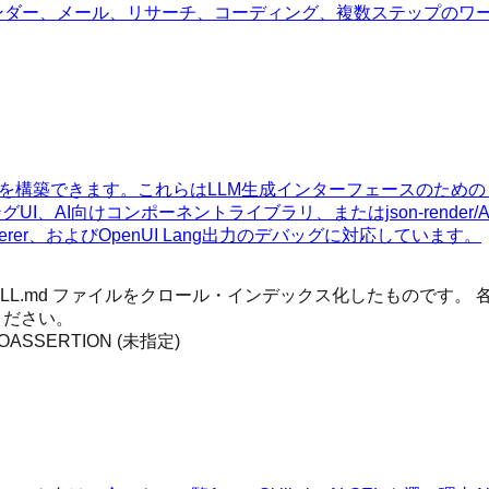
カレンダー、メール、リサーチ、コーディング、複数ステップの
UIアプリを構築できます。これらはLLM生成インターフェースのため
ングUI、AI向けコンポーネントライブラリ、またはjson-ren
derer、およびOpenUI Lang出力のデバッグに対応しています。
 SKILL.md ファイルをクロール・インデックス化したもので
ください。
OASSERTION (未指定)