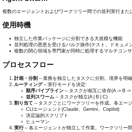
複数のエージェントおよびワークツリー間での並列実行また
使用時機
独立した作業パッケージに分割できる大規模な機能
並列処理の恩恵を受けるバルク操作(テスト、ドキュメン
複数の関心領域を専門家が同時に処理するマルチコンサ
プロセスフロー
計画・分割
-- 業務を独立したタスクに分割。境界を明
ルーティング
-- 実行モードを決定:
順序パイプライン
-- タスクが相互に依存(A -> B -> 
並列スワーム
-- タスクが独立(A | B | C)
割り当て
-- タスクごとにワークツリーを作成。各エー
CLIエージェント(Claude、Gemini、Copilot)
決定論的スクリプト
ヒューマン
実行
-- 各エージェントが独立して作業。ワークツリー