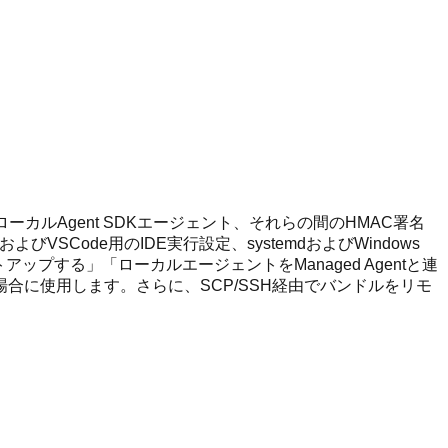
s上のローカルAgent SDKエージェント、それらの間のHMAC署名
よびVSCode用のIDE実行設定、systemdおよびWindows
トアップする」「ローカルエージェントをManaged Agentと連
に使用します。さらに、SCP/SSH経由でバンドルをリモ