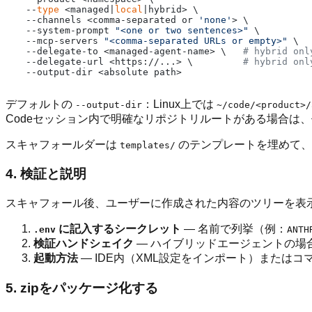
  --
type
 <managed|
local
|hybrid> \

  --channels <comma-separated or 
'none'
> \

  --system-prompt 
"<one or two sentences>"
 \

  --mcp-servers 
"<comma-separated URLs or empty>"
 \

  --delegate-to <managed-agent-name> \   
# hybrid onl
  --delegate-url <https://...> \         
# hybrid onl
デフォルトの
：Linux上では
--output-dir
~/code/<product>/
Codeセッション内で明確なリポジトリルートがある場合は
スキャフォールダーは
のテンプレートを埋めて、
templates/
4. 検証と説明
スキャフォール後、ユーザーに作成された内容のツリーを表
に記入するシークレット
— 名前で列挙（例：
.env
ANTH
検証ハンドシェイク
— ハイブリッドエージェントの場
起動方法
— IDE内（XML設定をインポート）または
5. zipをパッケージ化する