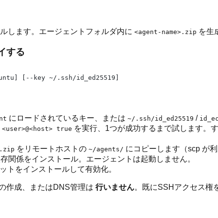
ドルします。エージェントフォルダ内に
を生
<agent-name>.zip
ロイする
にロードされているキー、または
/
nt
~/.ssh/id_ed25519
id_e
を実行、1つが成功するまで試します。
 <user>@<host> true
をリモートホストの
にコピーします（scp が利
.zip
~/agents/
、依存関係をインストール。エージェントは起動しません。
er ユニットをインストールして有効化。
の作成、またはDNS管理は
行いません
。既にSSHアクセス権