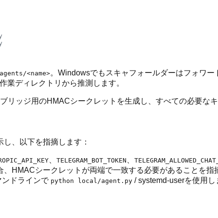
y
y
。Windowsでもスキャフォールダーはフォワー
agents/<name>
、作業ディレクトリから推測します。
ブリッジ用のHMACシークレットを生成し、すべての必要な
示し、以下を指摘します：
、
、
ROPIC_API_KEY
TELEGRAM_BOT_TOKEN
TELEGRAM_ALLOWED_CHAT
合、HMACシークレットが両端で一致する必要があることを指
コマンドラインで
/ systemd-userを使
python local/agent.py