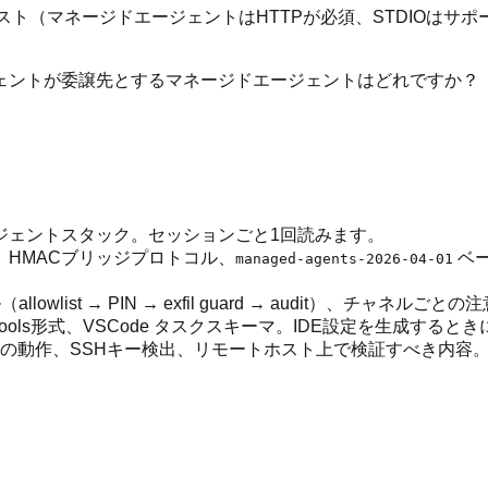
Lリスト（マネージドエージェントはHTTPが必須、STDIOはサ
ェントが委譲先とするマネージドエージェントはどれですか？
ジェントスタック。セッションごと1回読みます。
、HMACブリッジプロトコル、
ベー
managed-agents-2026-04-01
lowlist → PIN → exfil guard → audit）、
ternal Tools形式、VSCode タスクスキーマ。IDE設定を生成する
プトの動作、SSHキー検出、リモートホスト上で検証すべき内容