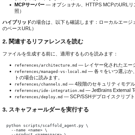
MCPサーバー
— オプショナル、HTTPS MCPのUR
照）
ハイブリッド
の場合は、以下も確認します：ローカルエージ
のベースURL）
2. 関連するリファレンスを読む
ファイルを生成する前に、適用するものを読みます：
— レイヤー化されたエー
references/architecture.md
— 各々をいつ選ぶか
references/managed-vs-local.md
トの場合に読みます。
— 4段階のセキュリティモデル（al
references/channels.md
— JetBrains Ex
references/ide-integration.md
— SCP/SSHデプロイスクリ
references/deploy.md
3. スキャフォールダーを実行する
python scripts/scaffold_agent.py \

  --name <name> \

  --product <namespace> \
