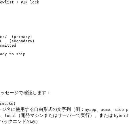
owlist + PIN lock

er/  (primary)

L … (secondary)

mmitted

メッセージで確認します：
）
intake
ッケージ名に使用する自由形式の文字列（例：
、
、
myapp
acme
side-p
、
（開発マシンまたはサーバーで実行）、または
local
hybrid
バックエンドのみ）