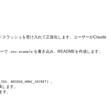
ドスラッシュを受け入れて正規化します。ユーザーがClaude
キーで
を書き込み、READMEを作成します。
.env.example
、
）。
_IDS
BRIDGE_HMAC_SECRET
摘します。
用します。