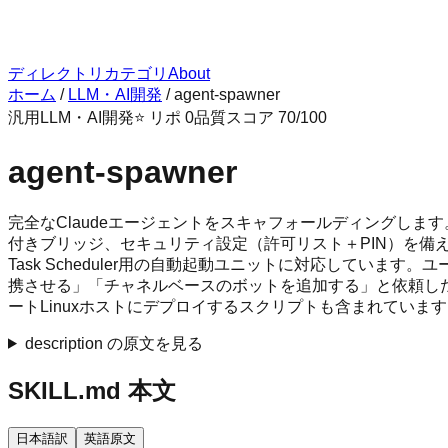
ディレクトリ
カテゴリ
About
ホーム
/
LLM・AI開発
/
agent-spawner
汎用
LLM・AI開発
⭐ リポ
0
品質スコア
70
/100
agent-spawner
完全なClaudeエージェントをスキャフォールディングします。クラウド
付きブリッジ、セキュリティ設定（許可リスト＋PIN）を備えたチャネルアダ
Task Scheduler用の自動起動ユニットに対応しています。
携させる」「チャネルベースのボットを追加する」と依頼した
ートLinuxホストにデプロイするスクリプトも含まれていま
description の原文を見る
SKILL.md 本文
日本語訳
英語原文