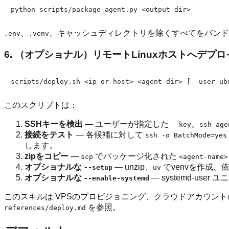
、
、キャッシュディレクトリを除くすべてをバン
.env
.venv
6. （オプショナル）リモートLinuxホストへデプ
このスクリプトは：
SSHキーを検出
— ユーザーが指定した
、
--key
ssh-age
接続をテスト
— 各候補に対して
ssh -o BatchMode=yes
します。
zipをコピー
—
でパッケージ化された
scp
<agent-name>
オプショナルな
— unzip、
でvenvを作成
--setup
uv
オプショナルな
— systemd-us
--enable-systemd
このスキルは VPSのプロビジョニング、クラウドアカウント
を参照。
references/deploy.md