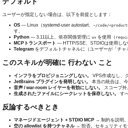
デフォルト
ユーザーが指定しない場合は、以下を前提とします：
OS
— Linux（systemd-user autostart、
~/code/<product
す。
Python
— 3.11以上、依存関係管理に
を使用（
uv
requi
MCPトランスポート
— HTTP/SSE、STDIOは
Telegram
をデフォルトチャネルに（ユーザーが「チャネ
このスキルが明確に
行わない
こと
インフラをプロビジョニングしない。
VPS作成なし、
JetBrains プラグインを発明しない。
本当の統合は、今日、Ext
音声 / war-room レイヤーを有効にしない。
スコープ外
生成されたファイルにシークレットを保存しない。
す
反論するべきとき
マネージドエージェント + STDIO MCP
→ 制約を説明
空の allowlist を持つチャネル
→ 拒否。セキュリティモ