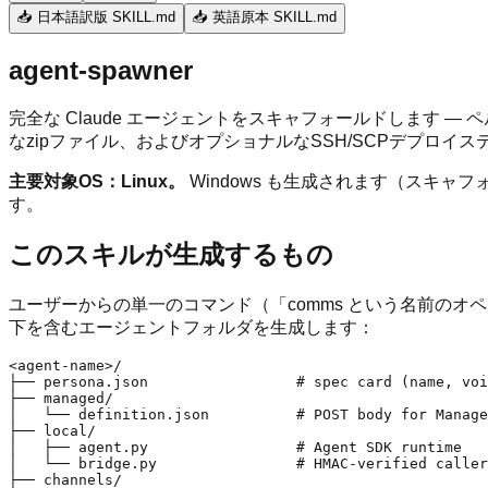
📥 日本語訳版 SKILL.md
📥 英語原本 SKILL.md
agent-spawner
完全な Claude エージェントをスキャフォールドします 
なzipファイル、およびオプショナルなSSH/SCPデプロイス
主要対象OS：Linux。
Windows も生成されます（スキャ
す。
このスキルが生成するもの
ユーザーからの単一のコマンド（「comms という名前のオペレ
下を含むエージェントフォルダを生成します：
<agent-name>/

├── persona.json                 # spec card (name, voi
├── managed/

│   └── definition.json          # POST body for Manage
├── local/

│   ├── agent.py                 # Agent SDK runtime

│   └── bridge.py                # HMAC-verified caller
├── channels/
