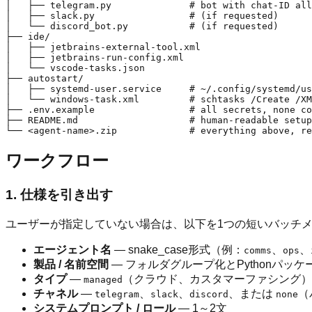
│   ├── telegram.py              # bot with chat-ID all
│   ├── slack.py                 # (if requested)

│   └── discord_bot.py           # (if requested)

├── ide/

│   ├── jetbrains-external-tool.xml

│   ├── jetbrains-run-config.xml

│   └── vscode-tasks.json

├── autostart/

│   ├── systemd-user.service     # ~/.config/systemd/us
│   └── windows-task.xml         # schtasks /Create /XM
├── .env.example                 # all secrets, none co
├── README.md                    # human-readable setup

ワークフロー
1. 仕様を引き出す
ユーザーが指定していない場合は、以下を1つの短いバッチ
エージェント名
— snake_case形式（例：
、
、
comms
ops
製品 / 名前空間
— フォルダグループ化とPythonパ
タイプ
—
（クラウド、カスタマーファシング）
managed
チャネル
—
、
、
、または
（
telegram
slack
discord
none
システムプロンプト / ロール
— 1～2文