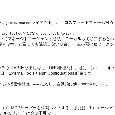
レイアウト）。クロスプラットフォーム対応はコスト無
>/agents/<name>
ではなく
）。
rements.txt
pyproject.toml
使用しない（マネージドエージェント必須、ローカルも同じにすると
ル yes」と言っても選択しない場合）— 最小限のセットアッ
クラウドAPI呼び出しなし、DNS管理なし。既にコントロール
ernal Tools + Run Configurations 経由です。
。
べての機密情報は
に入り、自動的にgitignoreされます。
.env
。（a）MCPサーバーを公開ホストする、または（b）エージ
デルのリング1は交渉不可です。