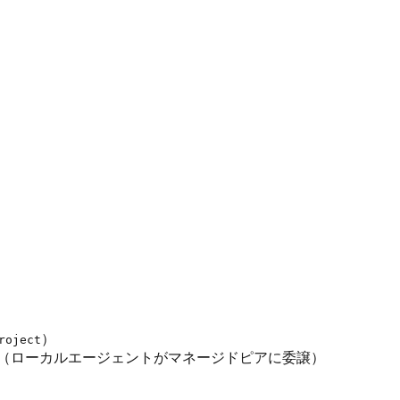
）
roject
（ローカルエージェントがマネージドピアに委譲）